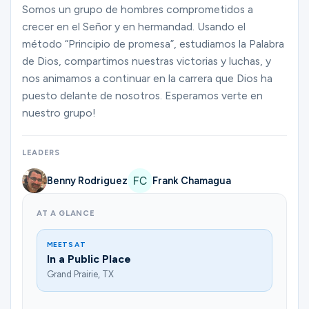
Ministries
Somos un grupo de hombres comprometidos a
crecer en el Señor y en hermandad. Usando el
método “Principio de promesa”, estudiamos la Palabra
de Dios, compartimos nuestras victorias y luchas, y
Groups
nos animamos a continuar en la carrera que Dios ha
puesto delante de nosotros. Esperamos verte en
nuestro grupo!
Give
LEADERS
Search
Benny Rodriguez
Frank Chamagua
AT A GLANCE
English
MEETS AT
In a Public Place
Grand Prairie, TX