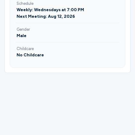
Schedule
Weekly: Wednesdays at 7:00 PM
Next Meeting: Aug 12, 2026
Gender
Male
Childcare
No Childcare
Please complete the form below to
register for El Principio de la Promesa |
Frank Chamagua.