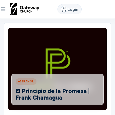
Login
DISCOVER
About
Us
Watch
ESPAÑOL
Locations
El Principio de la Promesa |
Frank Chamagua
Connect