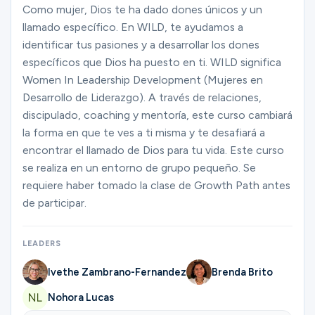
Ministries
Como mujer, Dios te ha dado dones únicos y un
llamado específico. En WILD, te ayudamos a
identificar tus pasiones y a desarrollar los dones
específicos que Dios ha puesto en ti. WILD significa
Groups
Women In Leadership Development (Mujeres en
Desarrollo de Liderazgo). A través de relaciones,
discipulado, coaching y mentoría, este curso cambiará
Give
la forma en que te ves a ti misma y te desafiará a
encontrar el llamado de Dios para tu vida. Este curso
se realiza en un entorno de grupo pequeño. Se
Search
requiere haber tomado la clase de Growth Path antes
de participar.
English
LEADERS
Ivethe Zambrano-Fernandez
Brenda Brito
Nohora Lucas