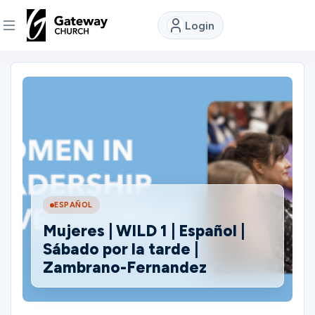
Login
DISCOVER
About
Us
Watch
ESPAÑOL
Mujeres | WILD 1 | Español |
Locations
Sábado por la tarde |
Zambrano-Fernandez
Connect