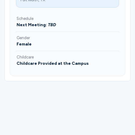
Schedule
Next Meeting:
TBD
Gender
Female
Childcare
Childcare Provided at the Campus
Please complete the form below to
register for Mujeres Español | Cecilia.