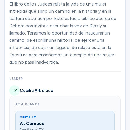
Ministries
El libro de los Jueces relata la vida de una mujer
intrépida que abrió un camino en la historia y en la
cultura de su tiempo. Este estudio bíblico acerca de
Débora nos invita a escuchar la voz de Dios y su
Groups
llamado. Tenemos la oportunidad de inaugurar un
camino, de escribir una historia, de ejercer una
influencia, de dejar un legado. Su relato está en la
Give
Escritura para enseñarnos un ejemplo de una mujer
que no pasa inadvertida.
Search
LEADER
Cecilia Arboleda
English
AT A GLANCE
MEETS AT
At Campus
Fort Worth, TX