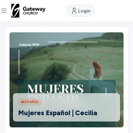
Login
DISCOVER
About
Us
Watch
Locations
ESPAÑOL
Mujeres Español | Cecilia
Connect