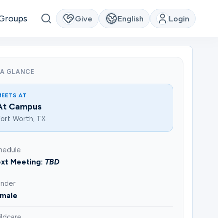
Groups
Give
English
Login
 A GLANCE
MEETS AT
At Campus
ort Worth, TX
hedule
xt Meeting:
TBD
nder
male
ildcare