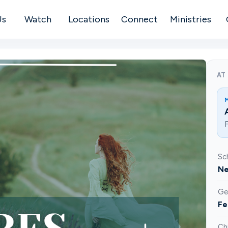
Us
Watch
Locations
Connect
Ministries
AT
F
Sc
Ne
Ge
Fe
Ch