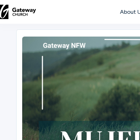
About 
DISCOVER
About
Us
Watch
Locations
Connect