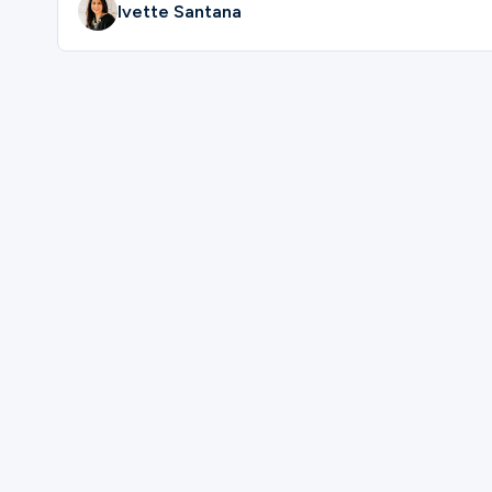
Ivette Santana
Please complete the form below to regi
First Name
Last Name
Mobile Phone