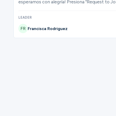
esperamos con alegría! Presiona "Request to Jo
Ministries
LEADER
Francisca Rodriguez
Groups
Give
Please complete the form below to regi
Search
First Name
English