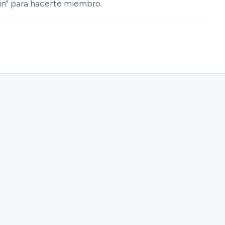
in" para hacerte miembro.
ster for Mujeres de Fe | Francisca Rodriguez.