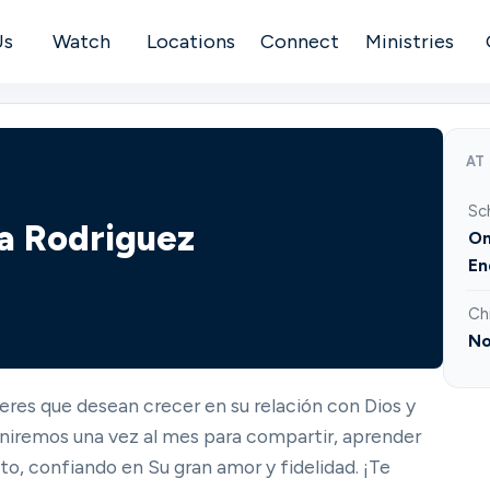
Us
Watch
Locations
Connect
Ministries
AT
Sc
ca Rodriguez
On
En
Ch
No
eres que desean crecer en su relación con Dios y
niremos una vez al mes para compartir, aprender
o, confiando en Su gran amor y fidelidad. ¡Te