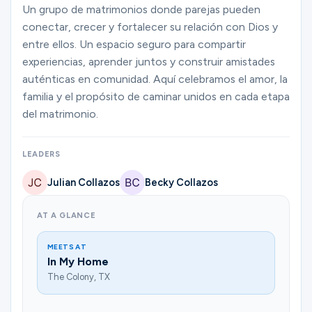
Ministries
Un grupo de matrimonios donde parejas pueden
conectar, crecer y fortalecer su relación con Dios y
entre ellos. Un espacio seguro para compartir
experiencias, aprender juntos y construir amistades
Groups
auténticas en comunidad. Aquí celebramos el amor, la
familia y el propósito de caminar unidos en cada etapa
del matrimonio.
Give
LEADERS
Search
Julian Collazos
Becky Collazos
AT A GLANCE
English
MEETS AT
In My Home
The Colony, TX