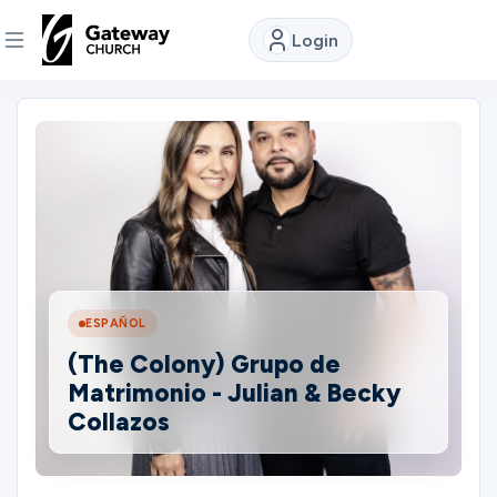
Login
DISCOVER
About
Us
Watch
ESPAÑOL
(The Colony) Grupo de
Locations
Matrimonio - Julian & Becky
Collazos
Connect