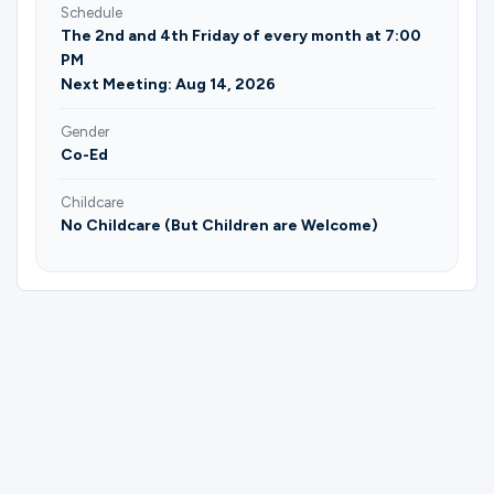
Schedule
The 2nd and 4th Friday of every month at 7:00
PM
Next Meeting: Aug 14, 2026
Gender
Co-Ed
Childcare
No Childcare (But Children are Welcome)
Please complete the form below to
register for (The Colony) Grupo de
Matrimonio - Julian & Becky Collazos.