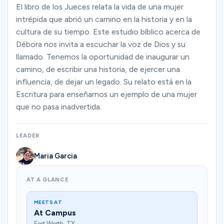
Ministries
El libro de los Jueces relata la vida de una mujer
intrépida que abrió un camino en la historia y en la
cultura de su tiempo. Este estudio bíblico acerca de
Débora nos invita a escuchar la voz de Dios y su
Groups
llamado. Tenemos la oportunidad de inaugurar un
camino, de escribir una historia, de ejercer una
influencia, de dejar un legado. Su relato está en la
Give
Escritura para enseñarnos un ejemplo de una mujer
que no pasa inadvertida.
Search
LEADER
Maria Garcia
English
AT A GLANCE
MEETS AT
At Campus
Fort Worth, TX