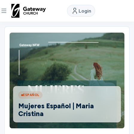
Login
DISCOVER
About
Us
Watch
ESPAÑOL
Locations
Mujeres Español | Maria
Cristina
Connect