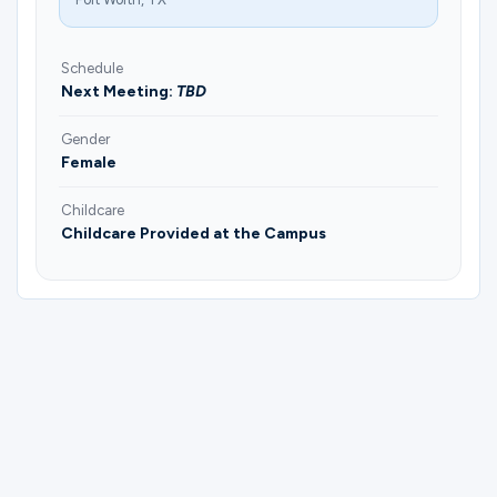
Schedule
Next Meeting:
TBD
Gender
Female
Childcare
Childcare Provided at the Campus
Please complete the form below to
register for Mujeres Español | Maria