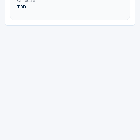
Childcare
TBD
Please complete the form below to
register for (Frisco) | Grupo en Español |
Marriage & Family | Edmundo and Martha
Gonzalez.
First Name
Last Name