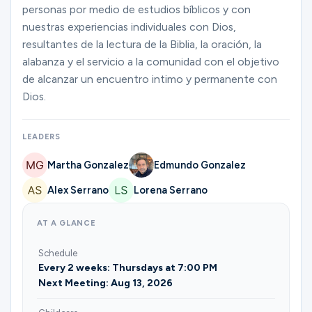
Ministries
personas por medio de estudios bíblicos y con
nuestras experiencias individuales con Dios,
resultantes de la lectura de la Biblia, la oración, la
alabanza y el servicio a la comunidad con el objetivo
Groups
de alcanzar un encuentro intimo y permanente con
Dios.
Give
LEADERS
Martha Gonzalez
Edmundo Gonzalez
Search
Alex Serrano
Lorena Serrano
AT A GLANCE
English
Schedule
Every 2 weeks: Thursdays at 7:00 PM
Next Meeting: Aug 13, 2026